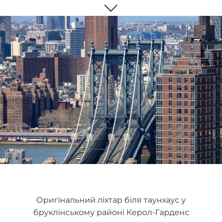
Оригінальний ліхтар біля таунхаус у
бруклінському районі Керол-Гарденс