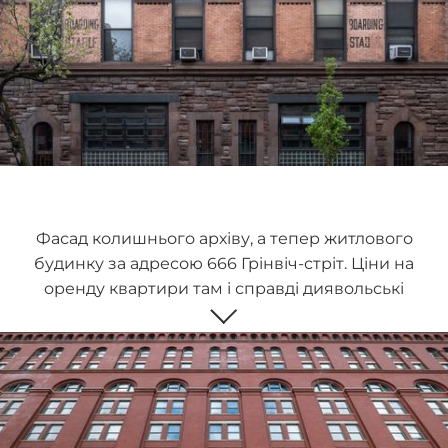
Фасад колишнього архіву, а тепер житлового
будинку за адресою 666 Грінвіч-стріт. Ціни на
оренду квартири там і справді диявольські