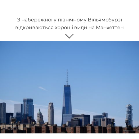
З набережної у північному Вільямсбурзі
відкриваються хороші види на Манхеттен