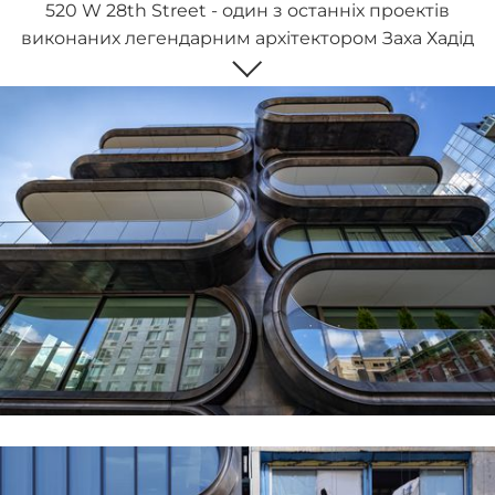
520 W 28th Street - один з останніх проектів
виконаних легендарним архітектором Заха Хадід