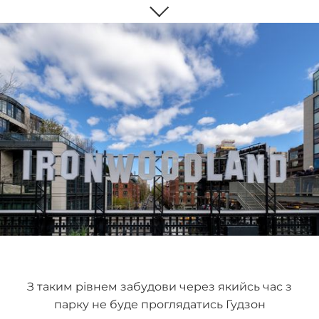
З таким рівнем забудови через якийсь час з
парку не буде проглядатись Гудзон