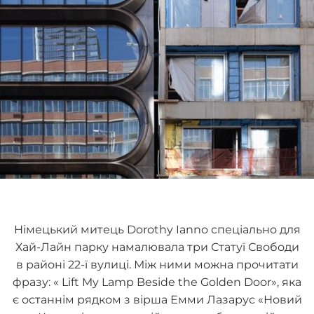
Німецький митець Dorothy Ianno спеціально для
Хай-Лайн парку намалювала три Статуї Свободи
в районі 22-ї вулиці. Між ними можна прочитати
фразу: « Lift My Lamp Beside the Golden Door», яка
є останнім рядком з вірша Емми Лазарус «Новий