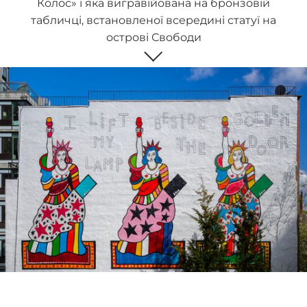
Колос» і яка вигравійована на бронзовій
табличці, встановленої всередині статуї на
острові Свободи