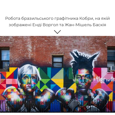
Робота бразильського графітника Кобри, на якій
зображені Енді Воргол та Жан-Мішель Баскія