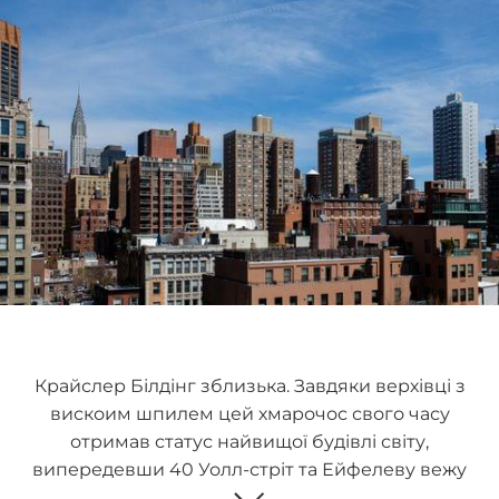
Крайслер Білдінг зблизька. Завдяки верхівці з
вискоим шпилем цей хмарочос свого часу
отримав статус найвищої будівлі світу,
випередевши 40 Уолл-стріт та Ейфелеву вежу