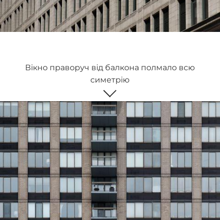
Вікно праворуч від балкона полмало всю
симетрію