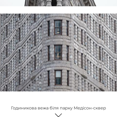
Годиникова вежа біля парку Медісон-сквер