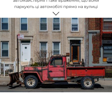
автомайстерня і таке враження, що вони
паркують ці автомобілі прямо на вулиці