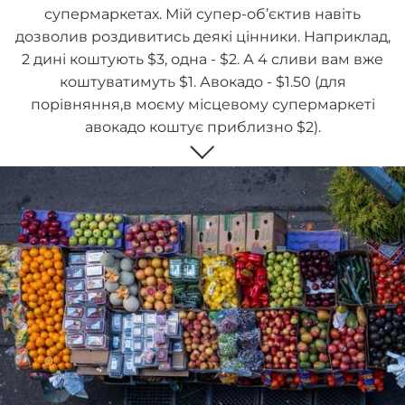
супермаркетах. Мій супер-об’єктив навіть
дозволив роздивитись деякі цінники. Наприклад,
2 дині коштують $3, одна - $2. А 4 сливи вам вже
коштуватимуть $1. Авокадо - $1.50 (для
порівняння,в моєму місцевому супермаркеті
авокадо коштує приблизно $2).