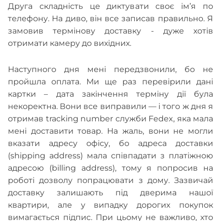
Друга складність це диктувати своє ім’я по
телефону. На диво, він все записав правильно. Я
замовив термінову доставку - дуже хотів
отримати камеру до вихідних.
Наступного дня мені передзвонили, бо не
пройшла оплата. Ми ще раз перевірили дані
картки – дата закінчення терміну дії була
некоректна. Вони все виправили — і того ж дня я
отримав tracking number служби Fedex, яка мала
мені доставити товар. На жаль, вони не могли
вказати адресу офісу, бо адреса доставки
(shipping address) мала співпадати з платіжною
адресою (billing address), тому я попросив на
роботі дозволу попрацювати з дому. Зазвичай
доставку залишають під дверима нашої
квартири, але у випадку дорогих покупок
вимагається підпис. При цьому не важливо, хто