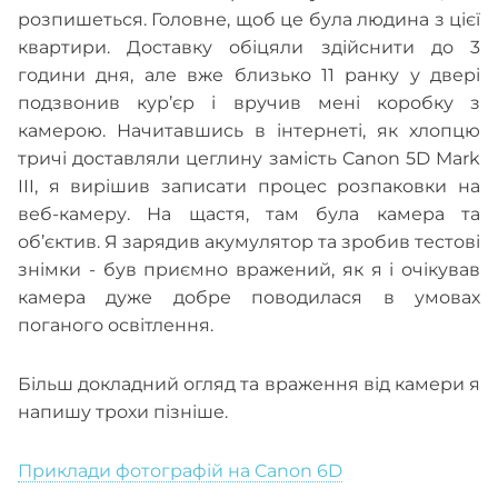
розпишеться. Головне, щоб це була людина з цієї
квартири. Доставку обіцяли здійснити до 3
години дня, але вже близько 11 ранку у двері
подзвонив кур’єр і вручив мені коробку з
камерою. Начитавшись в інтернеті, як хлопцю
тричі доставляли цеглину замість Canon 5D Mark
III, я вирішив записати процес розпаковки на
веб-камеру. На щастя, там була камера та
об’єктив. Я зарядив акумулятор та зробив тестові
знімки - був приємно вражений, як я і очікував
камера дуже добре поводилася в умовах
поганого освітлення.
Більш докладний огляд та враження від камери я
напишу трохи пізніше.
Приклади фотографій на Canon 6D