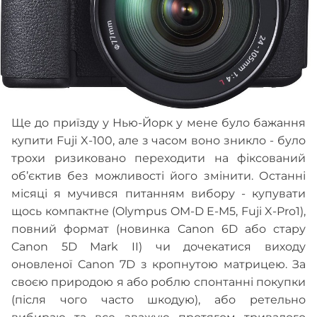
Ще до приїзду у Нью-Йорк у мене було бажання
купити Fuji X-100, але з часом воно зникло - було
трохи ризиковано переходити на фіксований
об’єктив без можливості його змінити. Останні
місяці я мучився питанням вибору - купувати
щось компактне (Olympus OM-D E-M5, Fuji X-Pro1),
повний формат (новинка Canon 6D або стару
Canon 5D Mark II) чи дочекатися виходу
оновленої Canon 7D з кропнутою матрицею. За
своєю природою я або роблю спонтанні покупки
(після чого часто шкодую), або ретельно