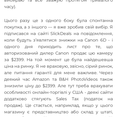
вибираю та все зважую протягом тривалого
часу).
Цього разу це з одного боку була спонтанна
покупка, а з іншого — я вже зробив свій вибір. Я
підписався на сайті SlickDeals на повідомлення,
коли будуть з’являтися знижки на Canon 6D - і
одного дня приходить лист про те, що
авторизований дилер Canon продає цю камеру
за $2399. На той момент це була найдешевша
ціна на ринку. Я не враховую, звісно, сірий ринок,
але питання гарантії для мене важливе. Через
деякий час Amazon та B&H PhotoVideos також
знизили ціну до $2399. Але тут треба врахувати
особливості онлайн-торгівлі у США - деякі сайти
додатково стягують Sales Tax (податок на
продаж). Це стається, наприклад, якщо у цього
магазину є представництво або склад у штаті,