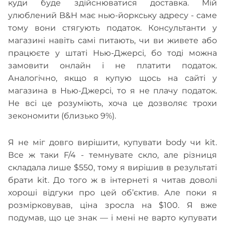
куди буде здійснюватися доставка. Мій
улюблений B&H має нью-йоркську адресу - саме
тому вони стягують податок. Консультанти у
магазині навіть самі питають, чи ви живете або
працюєте у штаті Нью-Джерсі, бо тоді можна
замовити онлайн і не платити податок.
Аналогічно, якщо я купую щось на сайті у
магазина в Нью-Джерсі, то я не плачу податок.
Не всі це розуміють, хоча це дозволяє трохи
зекономити (близько 9%).
Я не міг довго вирішити, купувати body чи kit.
Все ж таки F/4 - темнувате скло, але різниця
складала лише $550, тому я вирішив в результаті
брати kit. До того ж в інтернеті я читав доволі
хороші відгуки про цей об’єктив. Але поки я
розмірковував, ціна зросла на $100. Я вже
подумав, що це знак — і мені не варто купувати