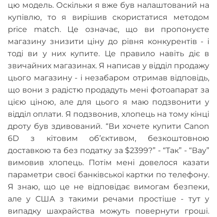
цю модель. Оскільки я вже був налаштований на
купівлю, то я вирішив скористатися методом
price match. Це означає, що ви пропонуєте
магазину знизити ціну до рівня конкурентів - і
тоді ви у них купите. Це правило навіть діє в
звичайних магазинах. Я написав у відділ продажу
цього магазину - і незабаром отримав відповідь,
що вони з радістю продадуть мені фотоапарат за
цією ціною, але для цього я маю подзвонити у
відділ оплати. Я подзвонив, хлопець на тому кінці
дроту був здивований. “Ви хочете купити Canon
6D з кітовим об’єктивом, безкоштовною
доставкою та без податку за $2399?” - “Так” - “Вау”
вимовив хлопець. Потім мені довелося казати
параметри своєї банківської картки по телефону.
Я знаю, що це не відповідає вимогам безпеки,
але у США з такими речами простіше - тут у
випадку шахрайства можуть повернути гроші.