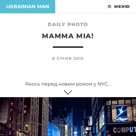
UKRAINIAN MAN
МЕНЮ
DAILY PHOTO
MAMMA MIA!
8 СІЧНЯ 2012
Якось перед новим роком у NYC…