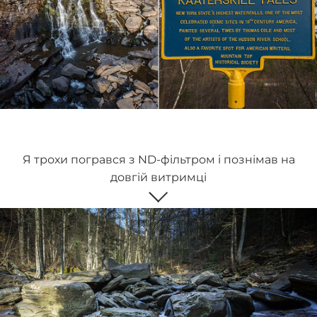
Я трохи погрався з ND-фільтром і познімав на
довгій витримці