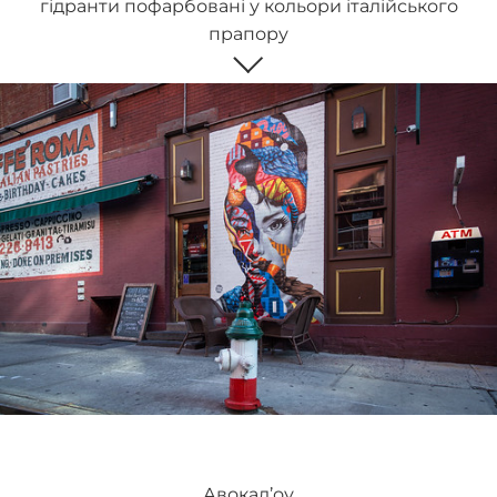
гідранти пофарбовані у кольори італійського
прапору
Авокад’оу