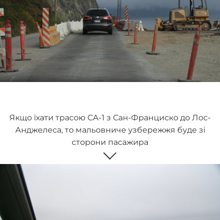
Якщо їхати трасою СА-1 з Сан-Франциско до Лос-
Анджелеса, то мальовниче узбережжя буде зі
сторони пасажира