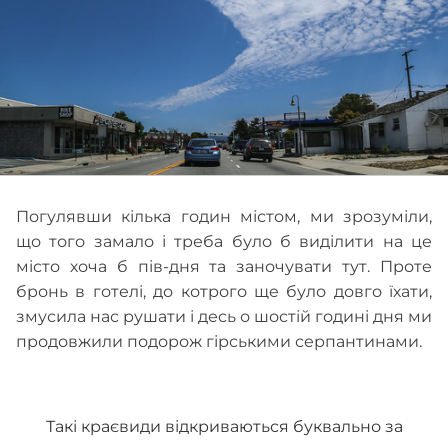
Погулявши кілька годин містом, ми зрозуміли,
що того замало і треба було б виділити на це
місто хоча б пів-дня та заночувати тут. Проте
бронь в готелі, до котрого ще було довго їхати,
змусила нас рушати і десь о шостій годині дня ми
продовжили подорож гірськими серпантинами.
Такі краєвиди відкриваються буквально за