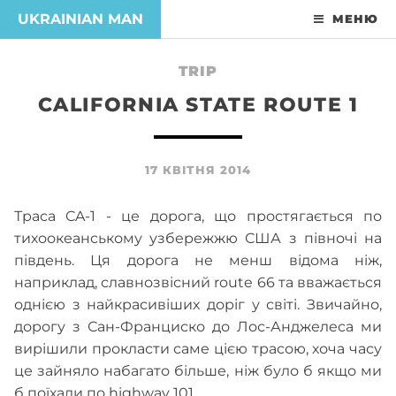
UKRAINIAN MAN
МЕНЮ
TRIP
CALIFORNIA STATE ROUTE 1
17 КВІТНЯ 2014
Траса CA-1 - це дорога, що простягається по
тихоокеанському узбережжю США з півночі на
південь. Ця дорога не менш відома ніж,
наприклад, славнозвісний route 66 та вважається
однією з найкрасивіших доріг у світі. Звичайно,
дорогу з Сан-Франциско до Лос-Анджелеса ми
вирішили прокласти саме цією трасою, хоча часу
це зайняло набагато більше, ніж було б якщо ми
б поїхали по highway 101.