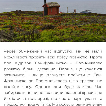
Через обмежений час відпустки ми не мали
можливості проїхати всю трасу повністю. Проте
про відрізок Сан-Франциско - Лос-Анжелес
розкажу більш детально. Перше, що хочеться
зазначити, - якщо плануєте проїхати з Сан-
Франциско до Лос-Анджелеса цією трасою, не
жалійте часу. Одного дня буде замало. Час
забирають не лише краєвиди шаленої краси, але
й містечка по дорозі, що часто варті уваги та
некороткої прогулянки. Ми робили одну зупинку