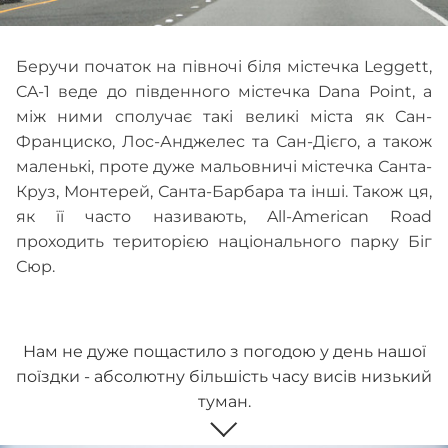
Беручи початок на півночі біля містечка Leggett,
CA-1 веде до південного містечка Dana Point, а
між ними сполучає такі великі міста як Сан-
Франциско, Лос-Анджелес та Сан-Дієго, а також
маленькі, проте дуже мальовничі містечка Санта-
Круз, Монтерей, Санта-Барбара та інші. Також ця,
як її часто називають, All-American Road
проходить територією національного парку Біг
Сюр.
Нам не дуже пощастило з погодою у день нашої
поїздки - абсолютну більшість часу висів низький
туман.