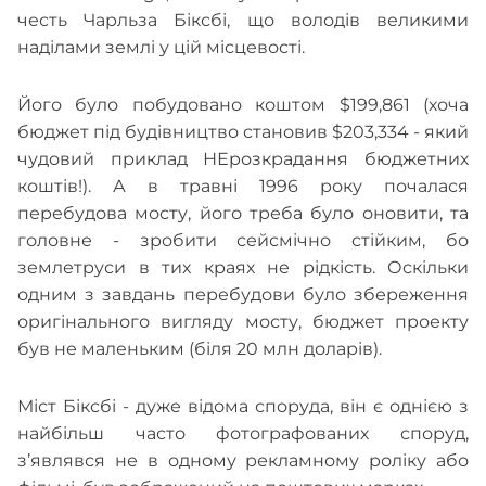
честь Чарльза Біксбі, що володів великими
наділами землі у цій місцевості.
Його було побудовано коштом $199,861 (хоча
бюджет під будівництво становив $203,334 - який
чудовий приклад НЕрозкрадання бюджетних
коштів!). А в травні 1996 року почалася
перебудова мосту, його треба було оновити, та
головне - зробити сейсмічно стійким, бо
землетруси в тих краях не рідкість. Оскільки
одним з завдань перебудови було збереження
оригінального вигляду мосту, бюджет проекту
був не маленьким (біля 20 млн доларів).
Міст Біксбі - дуже відома споруда, він є однією з
найбільш часто фотографованих споруд,
з’являвся не в одному рекламному роліку або