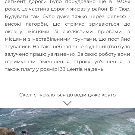
сегмент дороги було побудовано ще в 1930-х
роках, це частина дороги як раз у районі Біг Сюр.
Будувати там було дуже тяжко через рельєф -
високі пагорби, що стрімко зриваються до
океану, місцями зі скелястими прірвами, а
місцями з нестабільними ґрунтами, що постійно
зсувались. На таке небезпечне будівництво було
залучено працю ув’язнених. За свою роботу вони
отримували зменшення строку ув’язнення, а
також плату у розмірі 33 центів на день.
Скелі спускаються до води дуже круто