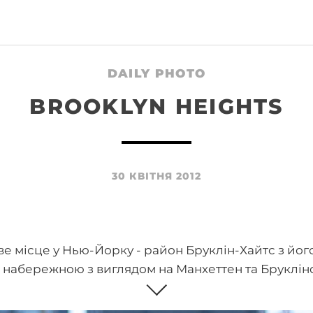
DAILY PHOTO
BROOKLYN HEIGHTS
30 КВІТНЯ 2012
ве місце у Нью-Йорку - район Бруклін-Хайтс з йог
, набережною з виглядом на Манхеттен та Бруклін